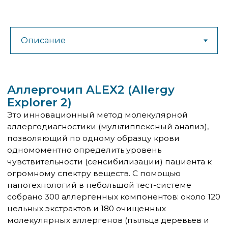
Explorer 2)
Это инновационный метод молекулярной
аллергодиагностики (мультиплексный анализ),
позволяющий по одному образцу крови
одномоментно определить уровень
чувствительности (сенсибилизации) пациента к
огромному спектру веществ. С помощью
нанотехнологий в небольшой тест-системе
собрано 300 аллергенных компонентов: около 120
цельных экстрактов и 180 очищенных
молекулярных аллергенов (пыльца деревьев и
трав, клещи домашней пыли, плесень, продукты
питания, эпидермис животных, яд насекомых,
латекс). Также тест автоматически определяет
уровень общего иммуноглобулина E (IgE) в крови.
Главное преимущество ALEX2 заключается в его
способности различать истинную аллергию и
перекрестные аллергические реакции на
молекулярном уровне, что позволяет врачу
подобрать максимально точную терапию.
В отличие от классических кожных аллергопроб,
Аллергочип ALEX2 назначается врачом-
Результаты теста ALEX2 выдаются в виде
тестирование ALEX2 не требует сложной
аллергологом-иммунологом пациентам любого
подробного структурированного отчета
подготовки, что делает его особенно удобным
возраста, включая детей младшего возраста.
(паспорта аллергии), который врач
для пациентов.
интерпретирует индивидуально для каждого