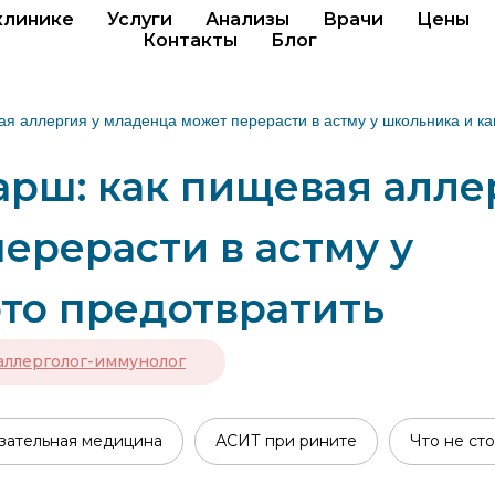
клинике
Услуги
Анализы
Врачи
Цены
Контакты
Блог
я аллергия у младенца может перерасти в астму у школьника и ка
рш: как пищевая алле
ерерасти в астму у
это предотвратить
аллерголог-иммунолог
зательная медицина
АСИТ при рините
Что не сто