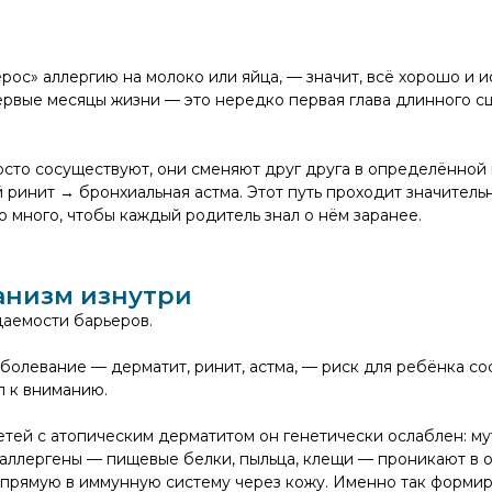
рос» аллергию на молоко или яйца, — значит, всё хорошо и и
первые месяцы жизни — это нередко первая глава длинного с
росто сосуществуют, они сменяют друг друга в определённой
ринит → бронхиальная астма. Этот путь проходит значительн
 много, чтобы каждый родитель знал о нём заранее.
анизм изнутри
цаемости барьеров.
аболевание — дерматит, ринит, астма, — риск для ребёнка со
л к вниманию.
тей с атопическим дерматитом он генетически ослаблен: му
аллергены — пищевые белки, пыльца, клещи — проникают в о
напрямую в иммунную систему через кожу. Именно так форми