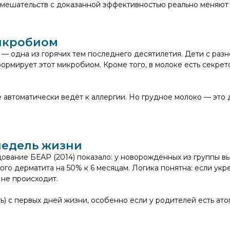
вмешательств с доказанной эффективностью реально меняют
икробиом
— одна из горячих тем последнего десятилетия. Дети с ра
ормирует этот микробиом. Кроме того, в молоке есть секре
е автоматически ведёт к аллергии. Но грудное молоко — эт
недель жизни
едование БЕАР (2014) показало: у новорождённых из группы 
кого дерматита на 50% к 6 месяцам. Логика понятна: если ук
 не происходит.
) с первых дней жизни, особенно если у родителей есть ато