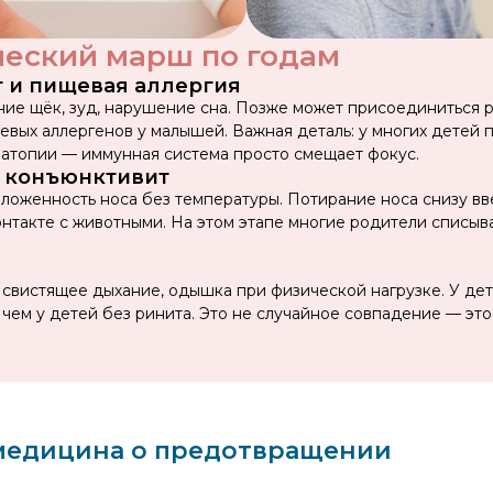
ческий марш по годам
т и пищевая аллергия
ие щёк, зуд, нарушение сна. Позже может присоединиться р
щевых аллергенов у малышей. Важная деталь: у многих детей 
 атопии — иммунная система просто смещает фокус.
и конъюнктивит
аложенность носа без температуры. Потирание носа снизу вв
контакте с животными. На этом этапе многие родители списыв
 свистящее дыхание, одышка при физической нагрузке. У дет
, чем у детей без ринита. Это не случайное совпадение — эт
 медицина о предотвращении