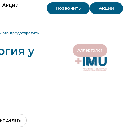
Акции
Позвонить
Акции
к это предотвратить
ргия у
Аллерголог
ит делать