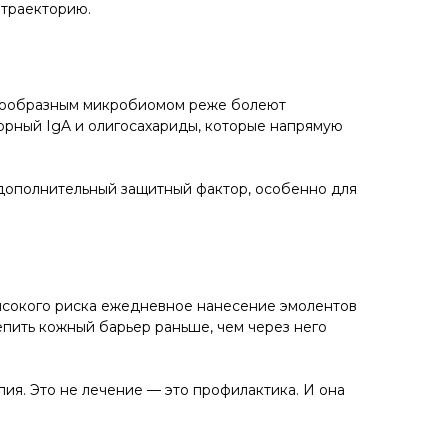
 траекторию.
знообразным микробиомом реже болеют
торный IgA и олигосахариды, которые напрямую
о дополнительный защитный фактор, особенно для
высокого риска ежедневное нанесение эмолентов
репить кожный барьер раньше, чем через него
пия. Это не лечение — это профилактика. И она