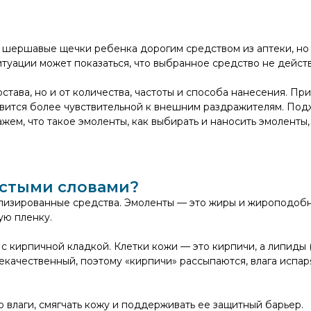
, шершавые щечки ребенка дорогим средством из аптеки, но ч
итуации может показаться, что выбранное средство не действ
остава, но и от количества, частоты и способа нанесения. 
новится более чувствительной к внешним раздражителям. П
кажем, что такое эмоленты, как выбирать и наносить эмолен
остыми словами?
лизированные средства. Эмоленты — это жиры и жироподобн
ую пленку.
 кирпичной кладкой. Клетки кожи — это кирпичи, а липиды (
некачественный, поэтому «кирпичи» рассыпаются, влага испар
 влаги, смягчать кожу и поддерживать ее защитный барьер.