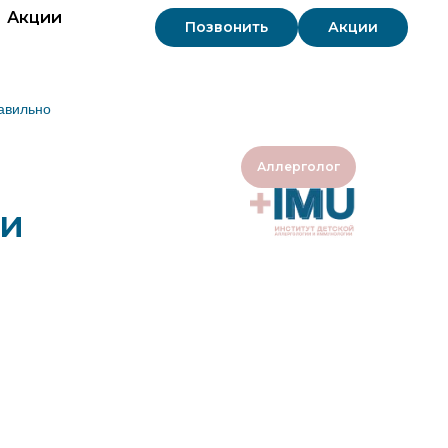
Акции
Позвонить
Акции
равильно
Аллерголог
ли