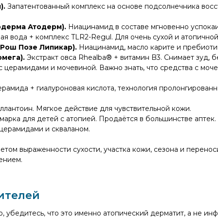
).
Запатентованный комплекс на основе подсолнечника восс
одерма Атодерм).
Ниацинамид в составе мгновенно успокаи
ая вода + комплекс TLR2-Regul. Для очень сухой и атопичной
-Рош Позе Липикар).
Ниацинамид, масло карите и пребиотич
мега).
Экстракт овса Rhealba® + витамин B3. Снимает зуд, б
 церамидами и мочевиной. Важно знать, что средства с моче
ерамида + гиалуроновая кислота, технология пролонгирован
аллантоин. Мягкое действие для чувствительной кожи.
марка для детей с атопией. Продаётся в большинстве аптек.
церамидами и скваланом.
етом выраженности сухости, участка кожи, сезона и перенос
ением.
ителей
, убедитесь, что это именно атопический дерматит, а не ин