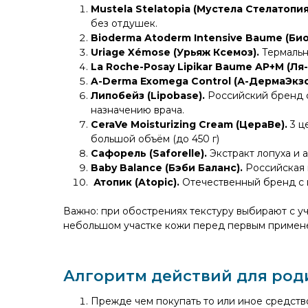
Mustela Stelatopia (Мустела Стелатопия
без отдушек.
Bioderma Atoderm Intensive Baume (Би
Uriage Xémose (Урьяж Ксемоз).
Термальн
La Roche-Posay Lipikar Baume AP+M (Ля
A-Derma Exomega Control (А-ДермаЭкзо
Липобейз (Lipobase).
Российский бренд с
назначению врача.
CeraVe Moisturizing Cream (ЦераВе).
3 ц
большой объём (до 450 г)
Сафорель (Saforelle).
Экстракт лопуха и 
Baby Balance (Бэби Баланс).
Российская 
Атопик (Atopic).
Отечественный бренд с 
Важно: при обострениях текстуру выбирают с уч
небольшом участке кожи перед первым примен
Алгоритм действий для род
Прежде чем покупать то или иное средство