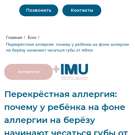
Позвонить
Контакты
Главная
/
Блог
/
Перекрёстная аллергия: почему у ребёнка на фоне аллергии
на берёзу начинают чесаться губы от яблок
Аллерголог
Перекрёстная аллергия:
почему у ребёнка на фоне
аллергии на берёзу
начинают чесаться губы от
яблок
Лечением данного заболевания
занимается
аллерголог-иммунолог