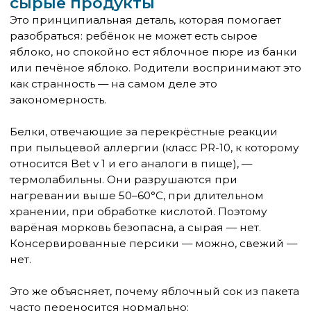
тяжёлые реакции.
Сельдерей
Особый случай. Его аллерген (Api g 1) похож
на Bet v 1, но существенно более стабилен
при нагревании. Реакция на варёный
сельдерей — возможна. Кроме того,
сельдерей может провоцировать системные
реакции, а не только оральные. Добавляет
риска и так называемый food-dependent
exercise-induced anaphylaxis: анафилаксия
при сочетании еды и физической нагрузки
— описана именно для сельдерея и
пшеницы.
Арахис
В некоторых регионах имеет перекрёстные
связи с пыльцой — но это не классический
ОАС, а полноценная аллергия с высоким
риском анафилаксии.
Киви
Может давать как ОАС при берёзовой
сенсибилизации, так и системные реакции
при латексной.
Правило простое: если у ребёнка с ОАС хоть
раз появились симптомы за пределами рта
(крапивница, отёк шеи, затруднение
глотания, падение давления) — это
показание для назначения адреналина в