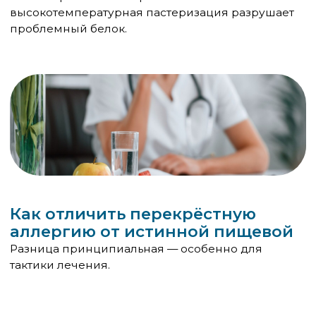
виде автоинъектора и срочной консультации
аллерголога.
Свяжитесь с нами по телефону
+7
Я согласен с условиями
Политики
обработки персональных данных
и
даю
Согласие на обработку моих
персональных данных
Заказать обратный звонок
+7 (495) 088-12-68