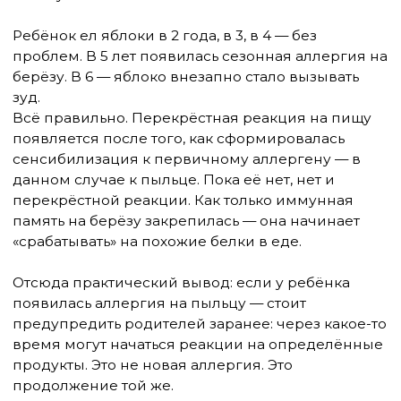
Сельдерей, морковь
Специи: тмин, кориандр, анис, укроп, фенхель
Подсолнечник, ромашка (перекрёст с травяными
чаями)
Манго, арбуз, дыня
Злаки (тимофеевка, мятлик и другие луговые
травы):
Пшеница, рожь (пищевая реакция менее частая,
но есть)
Помидоры, картофель
Клещ домашней пыли:
Морепродукты: креветки, крабы, омары — через
тропомиозин, белок мышечной ткани
Латекс:
Авокадо, банан, киви, каштан — так называемый
латекс-фруктовый синдром
Это не означает, что каждый ребёнок с аллергией