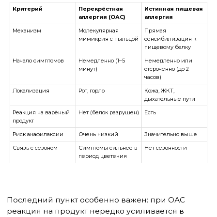
Критерий
Перекрёстная
Истинная пищевая
Диагностика: как это
аллергия (ОАС)
аллергия
подтверждают
Механизм
Молекулярная
Прямая
Стандартные кожные прик-тесты с пищевыми
мимикрия с пыльцой
сенсибилизация к
экстрактами при ОАС часто дают отрицательный
пищевому белку
или слабоположительный результат — потому что
термолабильные белки в готовых экстрактах уже
Начало симптомов
Немедленно (1–5
Немедленно или
частично разрушены. Поэтому для диагностики
минут)
отсроченно (до 2
перекрёстной аллергии применяют:
часов)
Локализация
Рот, горло
Кожа, ЖКТ,
Прик-прик тест
— специалист использует свежий
продукт (кусочек яблока, морковь) вместо
дыхательные пути
стандартного экстракта. Результат значительно
Реакция на варёный
Нет (белок разрушен)
Есть
информативнее.
продукт
Молекулярная аллергодиагностика
Риск анафилаксии
Очень низкий
Значительно выше
(компонентная)
— анализ крови на
специфические IgE к отдельным молекулярным
Связь с сезоном
Симптомы сильнее в
Нет сезонности
компонентам. Например, Bet v 1 (основной
период цветения
аллерген берёзы), Mal d 1 (яблоко), Api g 1
(сельдерей). Это позволяет точно понять, к какому
именно белку сенсибилизирован ребёнок и
спрогнозировать перекрёстные реакции.
Компонентная диагностика меняет тактику: если
ребёнок сенсибилизирован к термолабильному