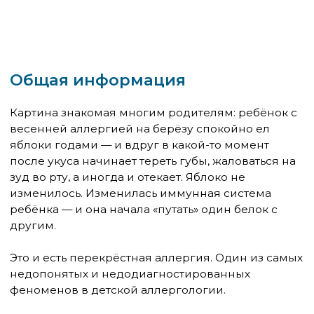
Это и есть перекрёстная аллергия. Один из самых
недопонятых и недодиагностированных
феноменов в детской аллергологии.
Как иммунная система
совершает эту «ошибку»
Иммунная система распознаёт аллергены не
целиком, а по отдельным фрагментам белковых
молекул — эпитопам. Проблема в том, что
одинаковые или очень похожие эпитопы
встречаются у совершенно разных источников: у
пыльцы берёзы и у яблок, у латекса и у авокадо, у
клещей домашней пыли и у морепродуктов.
Когда иммунная система ребёнка
сенсибилизирована к берёзовой пыльце — она
запомнила конкретный белок Bet v 1. Это главный
аллерген берёзы. Когда тот же ребёнок ест сырое
яблоко, его иммунная система встречает белок
Mal d 1 — и «узнаёт» в нём знакомую структуру. Не
потому что это один и тот же белок, а потому что
они достаточно похожи, чтобы вызвать реакцию.
Это называется молекулярной мимикрией. И она
объясняет, почему дети с сезонной аллергией
внезапно начинают реагировать на еду, которую