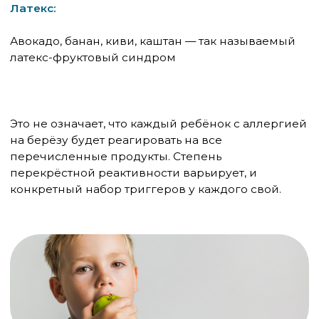
или печёное яблоко. Родители воспринимают это
как странность — на самом деле это
закономерность.
Белки, отвечающие за перекрёстные реакции
при пыльцевой аллергии (класс PR-10, к которому
относится Bet v 1 и его аналоги в пище), —
термолабильны. Они разрушаются при
нагревании выше 50–60°C, при длительном
хранении, при обработке кислотой. Поэтому
варёная морковь безопасна, а сырая — нет.
Консервированные персики — можно, свежий —
нет.
Это же объясняет, почему яблочный сок из пакета
часто переносится нормально:
высокотемпературная пастеризация разрушает
проблемный белок.