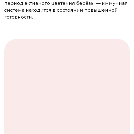
Bet v 1-подобному белку — можно разрешить
варёные продукты и не запрещать всё подряд.
Если сенсибилизация к более стабильным
белкам (например, LTP — липид-переносящим
белкам) — ограничения строже.
Что делать на практике
Несколько конкретных шагов, которые помогают
справиться с перекрёстной аллергией без
лишних ограничений:
Не запрещать продукт полностью, если
ребёнок нормально переносит его в
варёном виде. Термообработка — простое
и эффективное решение для большинства
случаев ОАС
Следить за сезонностью: в период
цветения берёзы ограничить сырые
яблоки, персики и морковь — тогда
реакции будут значительно слабее или
исчезнут совсем
Не давать незнакомые продукты из
«группы риска» впервые в период
цветения — лучше подождать осени