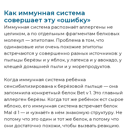
ели всю жизнь без проблем.
Почему реакция появляется не
сразу
Это важный момент, который сбивает родителей
с толку.
Ребёнок ел яблоки в 2 года, в 3, в 4 — без
проблем. В 5 лет появилась сезонная аллергия на
берёзу. В 6 — яблоко внезапно стало вызывать
зуд.
Всё правильно. Перекрёстная реакция на пищу
появляется после того, как сформировалась
сенсибилизация к первичному аллергену — в
данном случае к пыльце. Пока её нет, нет и
перекрёстной реакции. Как только иммунная
память на берёзу закрепилась — она начинает