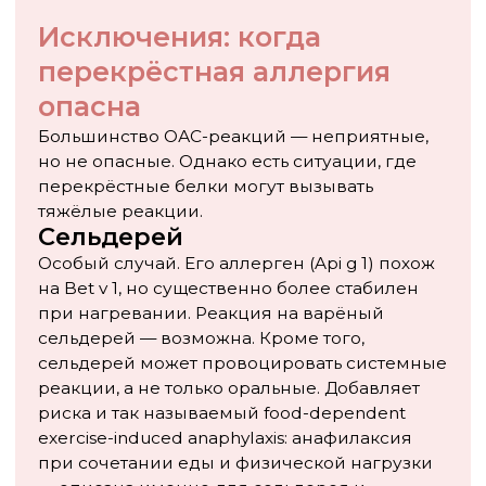
Провести молекулярную диагностику,
если нужно понять, насколько серьёзна
сенсибилизация и стоит ли носить с собой
антигистаминные
Обсудить АСИТ с аллергологом — лечение
аллергии на берёзу нередко уменьшает и
перекрёстные пищевые реакции,
поскольку снижает общий уровень IgE к
Bet v 1
Перекрёстная аллергия — не приговор и не
повод переводить ребёнка на стерильную диету.
Это сигнал разобраться точнее: что именно
происходит, к чему именно иммунная система
реагирует и как с этим жить с минимальными
ограничениями.