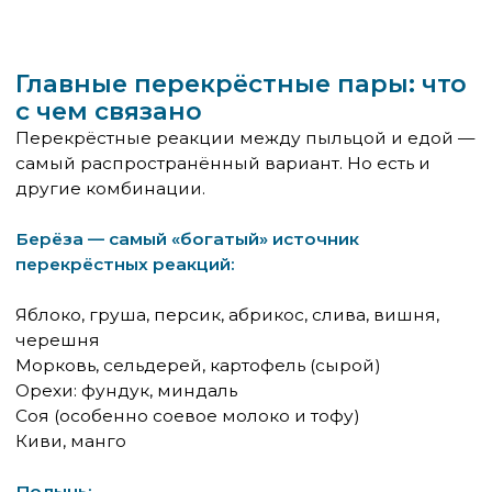
на берёзу будет реагировать на все
перечисленные продукты. Степень
перекрёстной реактивности варьирует, и
конкретный набор триггеров у каждого свой.
Оральный аллергический
синдром: что это и как
проявляется
Большинство перекрёстных реакций на пищу
при пыльцевой аллергии протекают в форме
орального аллергического синдрома (ОАС). Это
важно понимать — потому что он отличается от
классической пищевой аллергии по механизму,
симптомам и прогнозу.
Характерные симптомы ОАС: