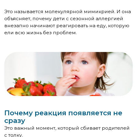
«срабатывать» на похожие белки в еде.
Отсюда практический вывод: если у ребёнка
появилась аллергия на пыльцу — стоит
предупредить родителей заранее: через какое-то
время могут начаться реакции на определённые
продукты. Это не новая аллергия. Это
продолжение той же.
Главные перекрёстные пары: что
с чем связано
Перекрёстные реакции между пыльцой и едой —
самый распространённый вариант. Но есть и
другие комбинации.
Берёза — самый «богатый» источник
перекрёстных реакций:
Яблоко, груша, персик, абрикос, слива, вишня,
черешня
Морковь, сельдерей, картофель (сырой)
Орехи: фундук, миндаль
Соя (особенно соевое молоко и тофу)
Киви, манго
Полынь: