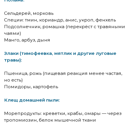
Зуд и покалывание в губах, языке, нёбе и
горле — сразу после употребления
продукта
Небольшой отёк губ или языка
Ощущение «першения» в горле
Симптомы появляются в течение
нескольких минут и, как правило, проходят
самостоятельно за 20–30 минут
Что нехарактерно для ОАС:
Крапивница по всему телу
Рвота, боль в животе
Затруднение дыхания
Падение давления
Если у ребёнка появляются системные симптомы
— это уже не ОАС, а полноценная пищевая
аллергия, требующая другого подхода.
Почему ОАС возникает только на
сырые продукты
Это принципиальная деталь, которая помогает
разобраться: ребёнок не может есть сырое
яблоко, но спокойно ест яблочное пюре из банки