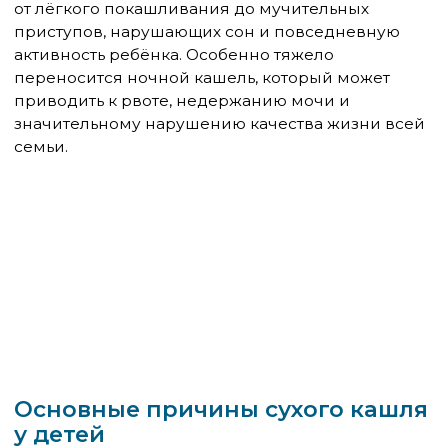
частой причиной хронического сухого кашля у
детей. Он может быть проявлением
бронхиальной астмы, аллергического ринита или
реакцией на различные аэроаллергены.
Пыльца растений вызывает сезонные обострения
кашля, совпадающие с периодами цветения.
Домашняя пыль, клещи домашней пыли, шерсть
животных, плесневые грибы могут вызывать
круглогодичный аллергический кашель.
Особенностью аллергического кашля является
его связь с воздействием определённых
факторов, отсутствие признаков инфекции и
часто сочетание с другими аллергическими
симптомами: зудом глаз, заложенностью носа,
кожными высыпаниями.
Гастроэзофагеальная
рефлюксная болезнь
ГЭРБ может быть неочевидной причиной
хронического сухого кашля у детей. Заброс
кислого содержимого желудка в пищевод и
дыхательные пути вызывает химическое
раздражение и рефлекторный кашель.
У детей ГЭРБ часто протекает без классических
симптомов изжоги. Кашель может быть