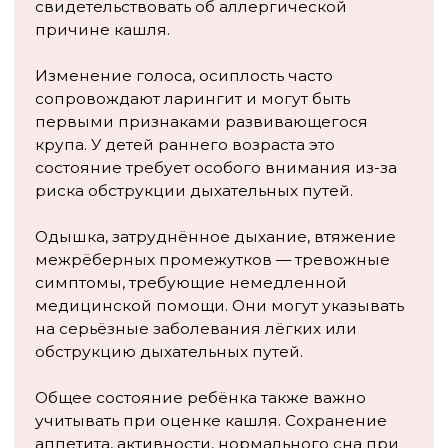
Заказать обратный звонок
+7 (495) 088-12-68
Методы лечения сухого кашля
Лечение сухого кашля у детей должно быть
направлено на устранение его причины, а не
только на подавление симптома. Выбор
терапевтической тактики зависит от возраста
ребёнка, характера и продолжительности кашля,
наличия сопутствующих симптомов.
Немедикаментозные методы
Создание оптимального микроклимата в
помещении — первый и важнейший шаг в
лечении сухого кашля. Влажность воздуха
должна поддерживаться на уровне 50-60%,
температура — 18-20°C. Сухой воздух усиливает
кашель и затрудняет выздоровление.