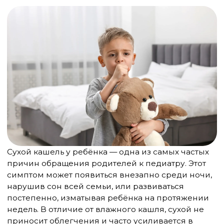
нарушив сон всей семьи, или развиваться
постепенно, изматывая ребёнка на протяжении
недель. В отличие от влажного кашля, сухой не
приносит облегчения и часто усиливается в
горизонтальном положении, что делает его
особенно мучительным.
Многие родители теряются, столкнувшись с
упорным сухим кашлем у своего ребёнка.
Кажется, что все домашние средства бессильны,
а кашель только усиливается. Важно понимать,
что сухой кашель — это не болезнь, а симптом,
который может указывать на различные
состояния: от банальной простуды до серьёзных
заболеваний дыхательной системы.
Современная педиатрия располагает широким
арсеналом средств для диагностики и лечения
сухого кашля у детей. Однако успех терапии во
многом зависит от правильного определения
причины кашля и выбора адекватного лечения.
Самолечение может не только оказаться
неэффективным, но и навредить ребёнку,
особенно если речь идёт о малышах первых лет
жизни.
Особенность детского кашля в том, что