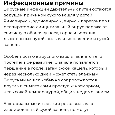
единственным проявлением заболевания,
особенно у детей раннего возраста. Характерно
усиление кашля в горизонтальном положении,
после еды, при наклонах.
Психогенный кашель
Психогенный или привычный кашель
встречается у детей старше 4-5 лет и связан с
психоэмоциональными факторами. Такой кашель
обычно имеет стереотипный характер,
усиливается в стрессовых ситуациях и полностью
исчезает во время сна.
Часто психогенный кашель развивается после
перенесённого респираторного заболевания как
привычная реакция. Он может быть способом
привлечения внимания или реакцией на
стрессовые ситуации в семье или школе.
Воздействие внешних
раздражителей
Табачный дым, загрязнённый воздух, резкие
запахи, пыль могут вызывать рефлекторный сухой
кашель у чувствительных детей. Особенно опасно
пассивное курение, которое значительно
повышает риск развития респираторных
заболеваний у детей.
Сухой воздух в помещении, особенно в