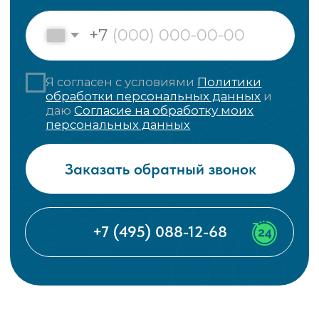
Плановая консультация педиатра необходима,
если кашель продолжается более 2-3 недель без
тенденции к улучшению. Хронический кашель
может быть симптомом серьёзных заболеваний:
астмы, туберкулёза, аномалий развития
дыхательной системы.
Появление крови в мокроте, даже в виде
прожилок, всегда требует медицинского
обследования. Кровохарканье у детей
встречается редко, но может указывать на
серьёзные заболевания лёгких.
Значительное ухудшение общего состояния
ребёнка: отказ от еды, вялость, сонливость,
нарушение сознания — повод для немедленного
обращения к врачу независимо от характера
кашля.
Ночной кашель, нарушающий сон ребёнка более
недели, требует консультации специалиста для
исключения астмы, гастроэзофагеального
рефлюкса, других заболеваний.
Кашель в сочетании с потерей веса, снижением
аппетита, повышенной утомляемостью может
быть признаком хронических заболеваний и