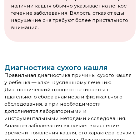
Обильное тёплое питьё помогает увлажнить
слизистые оболочки дыхательных путей и
способствует разжижению мокроты. Подходят
некрепкий чай, компоты из сухофруктов,
щелочная минеральная вода без газа. Молоко с
мёдом можно давать детям старше года при
отсутствии аллергии.
Ингаляции с физиологическим раствором или
щелочной минеральной водой эффективно
увлажняют дыхательные пути. У детей раннего
возраста лучше использовать небулайзер, так как
паровые ингаляции могут быть опасными из-за
риска ожога.
Постуральный дренаж — специальные
положения тела, способствующие отхождению
мокроты. Эффективен при влажном кашле, но
может применяться и при сухом для стимуляции
кашлевого рефлекса.
Массаж грудной клетки улучшает
кровообращение в лёгких и способствует
отхождению мокроты. Выполняется лёгкими
поглаживающими и постукивающими
движениями по направлению от позвоночника к
грудине.
Медикаментозная терапия