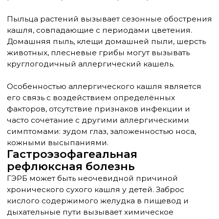
родителям правильно оценить ситуацию и
принять решение о необходимости
медицинской помощи.
Характер кашля может многое рассказать о
его причине. Лающий кашель характерен
для ларингита и крупа, особенно опасного у
детей раннего возраста. При этом состоянии
происходит отёк гортани, который может
привести к затруднению дыхания.
Приступообразный спазматический кашель
с затруднённым вдохом может указывать на
коклюш или паракоклюш. Такие приступы
особенно мучительны для детей и могут
сопровождаться рвотой, цианозом лица,
потерей сознания.
Ночной кашель часто связан с
постназальным затёком слизи,
гастроэзофагеальным рефлюксом или
бронхиальной астмой. Он нарушает сон
ребёнка и всей семьи, приводит к дневной
усталости и снижению концентрации
внимания.
Кашель при физической нагрузке может
быть признаком бронхиальной астмы или