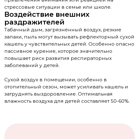
Общее состояние ребёнка также важно
учитывать при оценке кашля. Сохранение
аппетита, активности, нормального сна при
наличии кашля обычно указывает на лёгкое
течение заболевания. Вялость, отказ от еды,
нарушение сна требуют более пристального
внимания.
Диагностика сухого кашля
Правильная диагностика причины сухого кашля
у ребёнка — ключ к успешному лечению.
Диагностический процесс начинается с
тщательного сбора анамнеза и физикального
обследования, а при необходимости
дополняется лабораторными и
инструментальными методами исследования.
Анамнез заболевания включает выяснение
времени появления кашля, его характера, связи с
определёнными факторами. Важно установить,
был ли кашель постепенным или внезапным, есть
ли связь с временем суток, физической
нагрузкой, приёмом пищи, контактом с