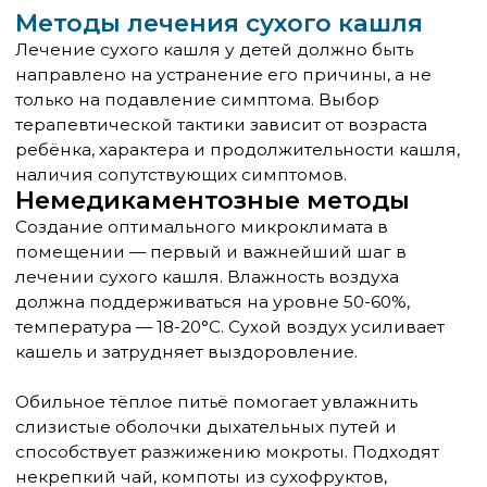
требует тщательного обследования.
Сухой кашель у детей — многогранная проблема,
требующая внимательного подхода и
правильной диагностики. Понимание причин и
механизмов развития кашля помогает выбрать
оптимальную тактику лечения и избежать
осложнений. Главное правило для родителей —
не заниматься самолечением при затяжном или
тяжёлом кашле, а своевременно обращаться за
профессиональной медицинской помощью.
Современные методы диагностики и лечения
позволяют эффективно справляться с
большинством случаев детского кашля и
обеспечивать быстрое выздоровление
маленьких пациентов.