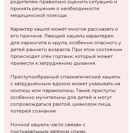
реакции. Повышение уровня эозинофилов часто
указывает на аллергическую природу
заболевания.
Микробиологические исследования мокроты
проводятся при подозрении на бактериальную
инфекцию. У детей раннего возраста получение
мокроты затруднено, поэтому может
использоваться исследование мазков из зева или
носа.
Аллергологическое обследование включает
определение общего и специфических IgE к
различным аллергенам. Кожные аллергопробы
могут проводиться у детей старше 3-5 лет при
отсутствии обострения заболевания.
Инструментальные методы исследования
назначаются при затяжном течении кашля или
подозрении на серьёзные заболевания.
Рентгенография органов грудной клетки
помогает исключить пневмонию, плеврит,
инородные тела дыхательных путей.
Спирометрия проводится у детей старше 5-6 лет
для оценки функции внешнего дыхания. Этот
метод особенно важен при подозрении на