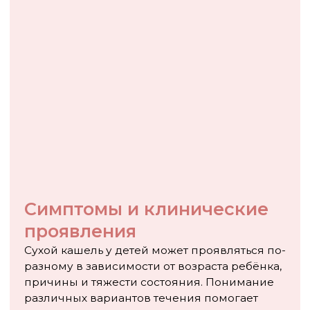
аллергенами.
Семейный анамнез помогает выявить
наследственную предрасположенность к
аллергическим заболеваниям, астме.
Социальный анамнез включает оценку условий
проживания, наличие курящих в семье, контакт с
больными, посещение детских учреждений.
Физикальное обследование начинается с общего
осмотра ребёнка. Оценивается общее состояние,
цвет кожных покровов, наличие признаков
дыхательной недостаточности. Особое внимание
уделяется осмотру зева, пальпации
лимфатических узлов, аускультации лёгких.
При аускультации лёгких могут выявляться
различные патологические звуки: сухие
свистящие хрипы при бронхоспазме, крепитация
при пневмонии, ослабленное дыхание при
плевральном выпоте. Нормальная
аускультативная картина не исключает серьёзных
заболеваний, особенно на ранних стадиях.
Лабораторные исследования назначаются при
подозрении на инфекционную или
аллергическую природу кашля. Общий анализ
крови может выявить признаки бактериальной
или вирусной инфекции, аллергической