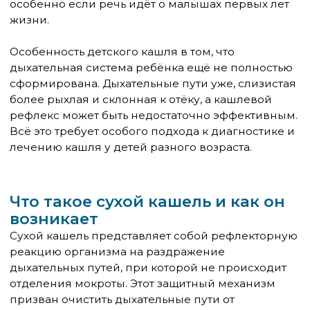
У детей кашлевой рефлекс имеет свои
особенности. До 2-3 лет он недостаточно развит,
поэтому малыши не всегда могут эффективно
откашливаться. Дыхательные пути детей более
узкие, что способствует быстрому развитию
обструкции при воспалении. Слизистая оболочка
дыхательных путей у детей более рыхлая и
склонна к отёку, что усиливает кашлевой
рефлекс.
Сухой кашель может быть острым (длящимся
менее 3 недель) или хроническим
(продолжающимся более 8 недель). Острый
сухой кашель чаще всего связан с
респираторными инфекциями, в то время как
хронический может указывать на более
серьёзные заболевания.
Характерной особенностью сухого кашля
является его непродуктивность — отсутствие
отделения мокроты. Это создаёт порочный круг:
раздражение дыхательных путей усиливается,
кашель становится более частым и интенсивным,
что ещё больше травмирует слизистую оболочку.
Интенсивность сухого кашля может варьировать