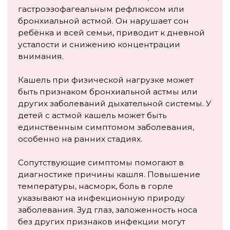
бронхиальную астму или другие обструктивные
заболевания лёгких.
Бронхоскопия — инвазивный метод
исследования, который применяется при
подозрении на инородное тело дыхательных
путей, опухоли, аномалии развития. У детей
проводится под общей анестезией в
специализированных центрах. pH-метрия
пищевода помогает диагностировать
гастроэзофагеальную рефлюксную болезнь как
причину хронического кашля. Исследование
проводится в течение 24 часов с помощью
специального зонда.
Свяжитесь с нами по телефону
+7
Я согласен с условиями
Политики
обработки персональных данных
и
даю
Согласие на обработку моих
персональных данных