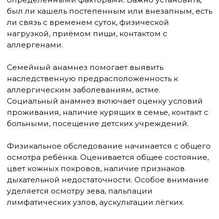
Противокашлевые препараты центрального
действия подавляют кашлевой рефлекс на
уровне продолговатого мозга. У детей
применяются препараты на основе
декстрометорфана, бутамирата. Эти средства
используются только при мучительном сухом
кашле и противопоказаны при наличии мокроты.
Противокашлевые препараты периферического
действия уменьшают чувствительность кашлевых
рецепторов в дыхательных путях. К ним относятся
препараты на основе преноксдиазина,
леводропропизина. Они мягче действуют и
имеют меньше побочных эффектов.
Муколитические препараты способствуют
разжижению мокроты и переводу сухого кашля
во влажный. Наиболее эффективны
ацетилцистеин, амброксол, карбоцистеин. Эти
препараты особенно полезны при вязкой,
трудноотделяемой мокроте.
Отхаркивающие средства стимулируют
отхождение мокроты за счёт усиления работы
реснитчатого эпителия и желёз дыхательных
путей. К ним относятся препараты на основе
растительных экстрактов: алтея, подорожника,
тимьяна.