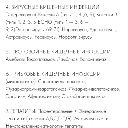
4. ВИРУСНЫЕ КИШЕЧНЫЕ ИНФЕКЦИИ:
Энтеровирусы( Коксаки А (типы 1 , 4 ,6, 9), Коксаки В
(типы 1, 2, 3, 5 ECHO (типы 1 — 3, 6 —
9,12)Энтеровирусы 69-71). Норовирусы, Аденовирусы,
Астровирусы, Реовирусы, Норфолк вирусы
5. ПРОТОЗОЙНЫЕ КИШЕЧНЫЕ ИНФЕКЦИИ:
Амебиаз; Токсоплазмоз; Лямблиоз; Балантидиаз.
6. ГРИБКОВЫЕ КИШЕЧНЫЕ ИНФЕКЦИИ
(микотоксикоз): Споротриеллотоксикоз;
Фузариограминеаротоксикоз; Фузарионивалетоксикоз;
Эрготизм; Афлатоксикозы; Стахиботриотоксикоз.
7. ГЕПАТИТЫ: Парентеральные + Энтеральные
гепатиты: ( гепатит А,В,С,D,Е,G) Аутоиммунные и
Неустановленной этиологии гепатиты