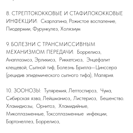
8. СТРЕПТОКОККОВЫЕ И СТАФИЛОКОККОВЫЕ
ИНФЕКЦИИ: Скарлатина, Рожистое воспаление,
Пиодермии, Фурункулез, Холязиум
9. БОЛЕЗНИ С ТРАНСМИССИВНЫМ
МЕХАНИЗМОМ ПЕРЕДАЧИ: Боррелиоз,
Анаплазмоз, Эрлихиоз, Риккетсиоз, Энцефалит
клещевой, Сыпной тиф, Болезнь Брилла—Цинссера
(рецидив эпидемического сыпного тифа), Малярия.
10. ЗООНОЗЫ: Туляремия, Лептоспироз, Чума,
Сибирская язва, Лейшманиоз,. Листериоз, Бешенство.
Хламидиозы, Орнитоз, Хламидийные,
Микоплазменные, Токсоплазменные инфекции,
Бартонеллез, Боррелиоз,