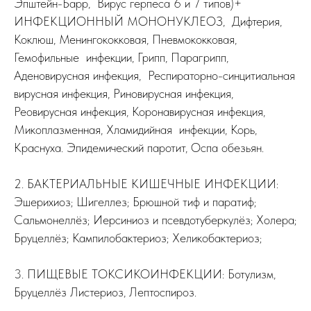
Эпштейн-Барр, Вирус герпеса 6 и 7 типов)+
ИНФЕКЦИОННЫЙ МОНОНУКЛЕОЗ, Дифтерия,
Коклюш, Менингококковая, Пневмококковая,
Гемофильные инфекции, Грипп, Парагрипп,
Аденовирусная инфекция, Респираторно-синцитиальная
вирусная инфекция, Риновирусная инфекция,
Реовирусная инфекция, Коронавирусная инфекция,
Микоплазменная, Хламидийная инфекции, Корь,
Краснуха. Эпидемический паротит, Оспа обезьян.
2. БАКТЕРИАЛЬНЫЕ КИШЕЧНЫЕ ИНФЕКЦИИ:
Эшерихиоз; Шигеллез; Брюшной тиф и паратиф;
Сальмонеллёз; Иерсиниоз и псевдотуберкулёз; Холера;
Бруцеллёз; Кампилобактериоз; Хеликобактериоз;
3. ПИЩЕВЫЕ ТОКСИКОИНФЕКЦИИ: Ботулизм,
Бруцеллёз Листериоз, Лептоспироз.