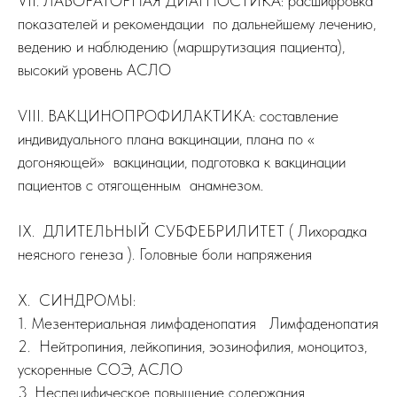
VII. ЛАБОРАТОРНАЯ ДИАГНОСТИКА: расшифровка
показателей и рекомендации по дальнейшему лечению,
ведению и наблюдению (маршрутизация пациента),
высокий уровень АСЛО
VIII. ВАКЦИНОПРОФИЛАКТИКА: составление
индивидуального плана вакцинации, плана по «
догоняющей» вакцинации, подготовка к вакцинации
пациентов с отягощенным анамнезом.
IX. ДЛИТЕЛЬНЫЙ СУБФЕБРИЛИТЕТ ( Лихорадка
неясного генеза ). Головные боли напряжения
X. СИНДРОМЫ:
1. Мезентериальная лимфаденопатия Лимфаденопатия
2. Нейтропиния, лейкопиния, эозинофилия, моноцитоз,
ускоренные СОЭ, АСЛО
3. Неспецифическое повышение содержания