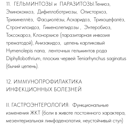
11. ГЕЛЬМИНТОЗЫ и ПАРАЗИТОЗЫ:Тениоз,
Эхинококкоз, Дифиллоботриозы, Описторхоз,
Трихинеллёз, Фасциолёзы, Аскаридоз, Трихоцефалёз,
Стронгилоидоз, Гименолепидозы , Энтеробиоз,
Токсокароз, Клонорхисе (паразитарная инвазия
трематодой), Анизакидоз, цепень карликовый
Hymenolepis nana, ленточных гельминтов рода
Diphyllobothrium, плоских червей Teniarhynchus saginatus
(бычий цепень).
12. ИММУНОПРОФИЛАКТИКА
ИНФЕКЦИОННЫХ БОЛЕЗНЕЙ
II. ГАСТРОЭНТЕРОЛОГИЯ: Функциональные
изменения ЖКТ (боли в животе постоянного характера,
мезентериальная лимфаденопатия, неустойчивый стул)