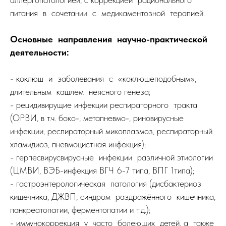
питания в сочетании с медикаментозной терапией.
Основные направления научно-практической
деятельности:
- коклюш и заболевания с «коклюшеподобным»,
длительным кашлем неясного генеза;
- рецидивирущие инфекции респираторного тракта
(ОРВИ, в т.ч. боко-, метапневмо-, риновирусные
инфекции, респираторный микоплазмоз, респираторный
хламидиоз, пневмоцистная инфекция);
- герпесвирусвирусные инфекции различной этиологии
(ЦМВИ, ВЭБ-инфекция ВГЧ 6-7 типа, ВПГ 1типа);
- гастроэнтерологическая патология (дисбактериоз
кишечника, ДЖВП, синдром раздражённого кишечника,
панкреатопатии, ферментопатии и т.д.);
- иммунокоррекция у часто болеющих детей, а также