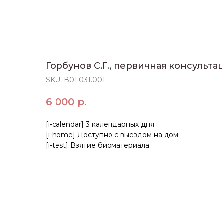
Горбунов С.Г., первичная консульта
SKU:
В01.031.001
6 000
р.
[i-calendar] 3 календарных дня
[i-home] Доступно с выездом на дом
[i-test] Взятие биоматериала