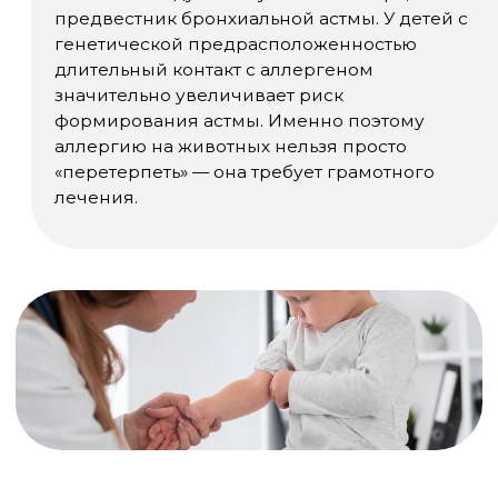
ребёнок, или когда несколько животных живут в
доме одновременно.
Лечение: что реально
помогает
Снижение контакта с
аллергеном
Это базовый и самый эффективный шаг. Ни
одно лекарство не работает так хорошо, как
уменьшение концентрации аллергена в