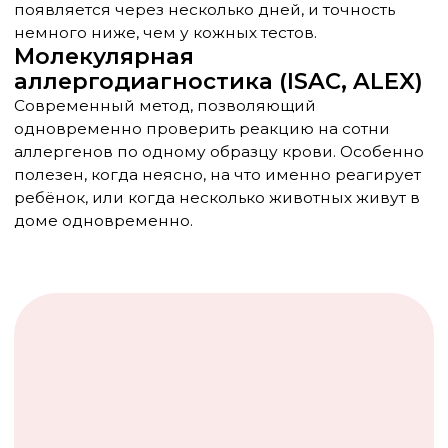
дезлоратадин) снимают зуд, насморк и
слезотечение. Не вызывают сонливости и
могут применяться длительно — но строго
по назначению врача с учётом возраста
ребёнка.
Назальные кортикостероиды (мометазон,
флутиказон) — наиболее эффективные
препараты при аллергическом рините.
Действуют местно, практически не
всасываются в кровь, безопасны при
длительном использовании. Многие
родители боятся слова «кортикостероид», но
в данном случае страх необоснован.
Антилейкотриеновые препараты
(монтелукаст) — назначаются при сочетании
аллергического ринита и бронхиальной
астмы.
Глазные капли с антигистаминным или
кромогликатовым действием — при
выраженном аллергическом
конъюнктивите.
Аллерген-специфическая
иммунотерапия (АСИТ)
Это единственный метод, который не просто
снимает симптомы, а меняет саму