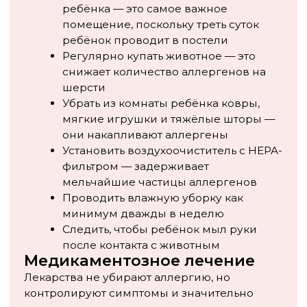
Я согласен с условиями
Политики
обработки персональных данных
и
даю
Согласие на обработку моих
персональных данных
Заказать обратный звонок
+7 (495) 088-12-68
Нужно ли отдавать животное
Это самый болезненный вопрос для семьи.
Однозначного ответа нет — решение
принимается индивидуально, исходя из тяжести
симптомов у ребёнка.
Если симптомы лёгкие, хорошо контролируются
препаратами и мерами по снижению аллергена,
АСИТ даёт положительную динамику — многие
семьи успешно живут с животным без серьёзных
последствий для здоровья ребёнка. Если