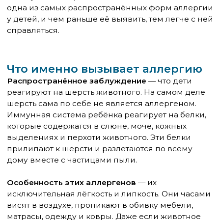
Особенность этих аллергенов
— их
исключительная лёгкость и липкость. Они часами
висят в воздухе, проникают в обивку мебели,
матрасы, одежду и ковры. Даже если животное
уже несколько месяцев не живёт в квартире,
аллергены в ней сохраняются — иногда до года и
дольше. Именно поэтому бывает так: семья отдала
кошку, а симптомы у ребёнка никуда не исчезли.
Главный аллерген кошек
— белок Fel d 1, который
вырабатывается в слюнных и сальных железах. У
собак основным аллергеном является Can f 1.
Интересно, что разные породы выделяют разное
количество аллергенов — и именно поэтому
понятие «гипоаллергенная порода» существует,
хотя и является условным: полностью
безаллергенных животных не существует.
Симптомы: как понять, что дело в
животном
Симптомы аллергии на животных у детей очень
схожи с симптомами обычной простуды — и это
главная причина поздней диагностики.
На аллергическую природу указывают