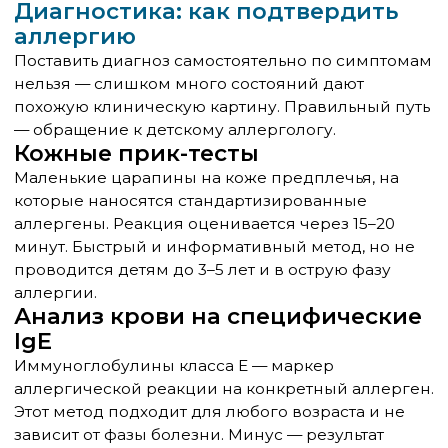
окружающей среде. Практические меры:
Не пускать животное в спальню
ребёнка — это самое важное
помещение, поскольку треть суток
ребёнок проводит в постели
Регулярно купать животное — это
снижает количество аллергенов на
шерсти
Убрать из комнаты ребёнка ковры,
мягкие игрушки и тяжёлые шторы —
они накапливают аллергены
Установить воздухоочиститель с HEPA-
фильтром — задерживает
мельчайшие частицы аллергенов
Проводить влажную уборку как
минимум дважды в неделю
Следить, чтобы ребёнок мыл руки
после контакта с животным
Медикаментозное лечение
Лекарства не убирают аллергию, но
контролируют симптомы и значительно
улучшают качество жизни.
Антигистаминные препараты второго
поколения (цетиризин, лоратадин,