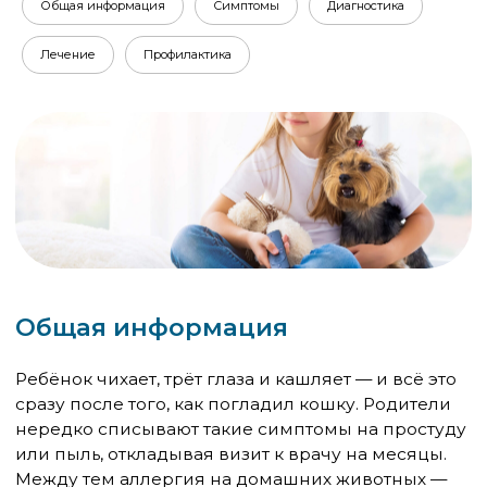
Общая информация
Симптомы
Диагностика
Лечение
Профилактика
Общая информация
Ребёнок чихает, трёт глаза и кашляет — и всё это
сразу после того, как погладил кошку. Родители
нередко списывают такие симптомы на простуду
или пыль, откладывая визит к врачу на месяцы.
Между тем аллергия на домашних животных —
одна из самых распространённых форм аллергии
у детей, и чем раньше её выявить, тем легче с ней
справляться.
Что именно вызывает аллергию
Распространённое заблуждение
— что дети
реагируют на шерсть животного. На самом деле
шерсть сама по себе не является аллергеном.
Иммунная система ребёнка реагирует на белки,
которые содержатся в слюне, моче, кожных
выделениях и перхоти животного. Эти белки
прилипают к шерсти и разлетаются по всему
дому вместе с частицами пыли.