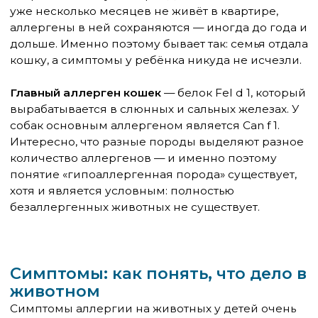
следующие признаки:
Симптомы появляются или усиливаются в
присутствии животного или в помещении,
где оно живёт
Насморк — жидкий, прозрачный, без
температуры
Зуд в носу, глазах, на коже
Покраснение глаз и слезотечение
Кашель — сухой, навязчивый, без видимой
причины
Кожная сыпь или крапивница в месте, где
животное лизнуло или поцарапало
Симптомы сохраняются больше двух
недель и не реагируют на обычные
средства от простуды
Один из диагностических маркеров —
улучшение самочувствия ребёнка после
нескольких дней вне дома (например, на даче
без животного или у бабушки). Если симптомы
уходят в отсутствие питомца и возвращаются
дома — это весомый аргумент для обращения к
аллергологу.