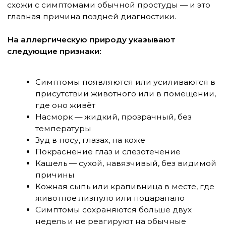
Когда симптомы опасны
В части случаев аллергия на животных
провоцирует бронхоспазм — резкое
сужение бронхов с затруднённым дыханием,
свистящими хрипами и ощущением
нехватки воздуха. Это уже не насморк, а
предвестник бронхиальной астмы. У детей с
генетической предрасположенностью
длительный контакт с аллергеном
значительно увеличивает риск
формирования астмы. Именно поэтому
аллергию на животных нельзя просто
«перетерпеть» — она требует грамотного
лечения.