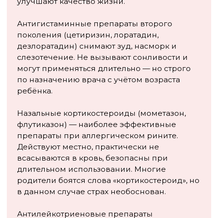
симптомы тяжёлые, есть признаки бронхиальной
астмы или лечение не помогает — расставание с
питомцем может быть медицински
необходимым. Это тяжело психологически, но
здоровье ребёнка в данном случае в приоритете.
Аллерголог поможет оценить ситуацию
объективно — не стоит принимать это решение
самостоятельно и тем более откладывать визит к
специалисту.
Профилактика: можно ли
снизить риск аллергии
Вопрос о том, как предотвратить аллергию у
детей, остаётся предметом активных
исследований. Данные последних лет
показывают неожиданное: дети, выросшие в
домах с животными с первых месяцев жизни,
имеют более низкий риск развития аллергии по
сравнению с теми, кто никогда не контактировал
с питомцами. Это связано с так называемой
«гигиенической гипотезой» — иммунная система,
получающая разнообразные стимулы в раннем
детстве, формируется более сбалансированно.
Однако это не означает, что ребёнку с уже