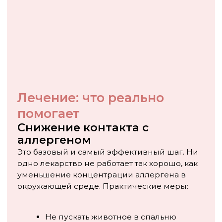
иммунную реакцию — то есть воздействует
на причину, а не на следствие. Ребёнку
вводят постепенно возрастающие дозы
аллергена: подкожно или в виде капель/
таблеток под язык. Иммунная система
постепенно привыкает к аллергену и
перестаёт реагировать на него так остро.
АСИТ проводится курсами 3–5 лет, даёт
стойкий эффект, который сохраняется после
окончания лечения, и снижает риск
перехода аллергического ринита в
бронхиальную астму. Метод применяется у
детей с 5 лет при подтверждённой аллергии
и недостаточном эффекте от препаратов.
Назначает и контролирует его только
аллерголог.
Свяжитесь с нами по телефону
+7