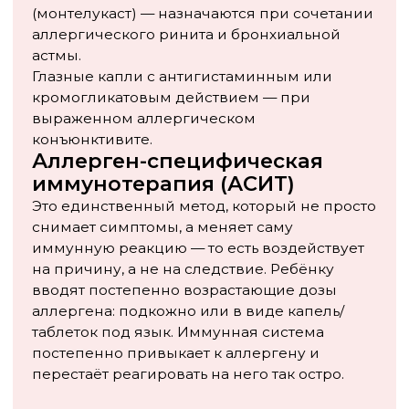
диагностированной аллергией полезно жить с
животным. Речь идёт именно о профилактике — о
детях, у которых аллергии ещё нет, но есть
наследственная предрасположенность.
Если в семье оба родителя — аллергики, риск
того, что ребёнок тоже будет страдать от
аллергии, составляет 40–70%. Именно таким
семьям рекомендуется особенно внимательно
следить за первыми симптомами и не затягивать
с обследованием.
Аллергия на животных — не приговор и не
причина навсегда отказаться от питомцев. Это
управляемое состояние, с которым можно жить
комфортно — при условии правильной
диагностики, грамотного лечения и здравого
смысла в организации быта.