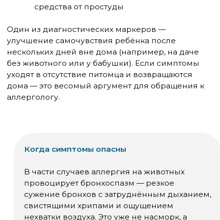
Диагностика: как подтвердить
аллергию
Поставить диагноз самостоятельно по симптомам
нельзя — слишком много состояний дают
похожую клиническую картину. Правильный путь
— обращение к детскому аллергологу.
Кожные прик-тесты
Маленькие царапины на коже предплечья, на
которые наносятся стандартизированные
аллергены. Реакция оценивается через 15–20
минут. Быстрый и информативный метод, но не
проводится детям до 3–5 лет и в острую фазу
аллергии.
Анализ крови на специфические
IgE
Иммуноглобулины класса Е — маркер
аллергической реакции на конкретный аллерген.
Этот метод подходит для любого возраста и не
зависит от фазы болезни. Минус — результат
появляется через несколько дней, и точность
немного ниже, чем у кожных тестов.
Молекулярная
аллергодиагностика (ISAC, ALEX)
Современный метод, позволяющий
одновременно проверить реакцию на сотни
аллергенов по одному образцу крови. Особенно
полезен, когда неясно, на что именно реагирует