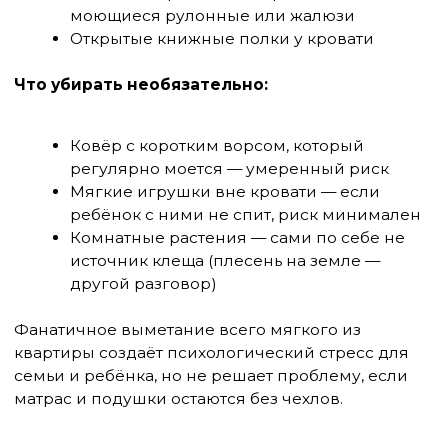
+7 (495) 088-12-68
Чего не нужно делать
Несколько мер, которые популярны, но не
работают или вредны:
Озонаторы воздуха
— при концентрациях,
достаточных для уничтожения клещей, озон
токсичен для человека. Бытовые приборы не
дают нужной концентрации.
УФ-лампы
— убивают клещей на поверхности, но
не в глубине подушки или матраса. Эффект
минимальный.
Полный отказ от ковров
при сохранении
старого матраса без чехла — типичная ошибка.