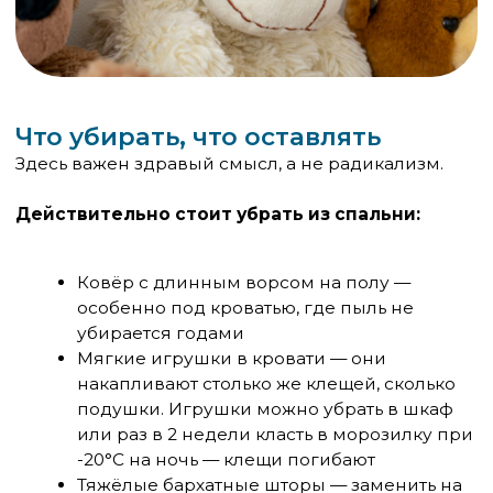
Хранить одежду в закрытых ящиках или
шкафах
Школьный рюкзак — не в спальне
Стирать постельное бельё и пижаму по
тому же графику, что и бельё: раз в 7–10
дней при 60°C
Свяжитесь с нами по телефону
+7
Я согласен с условиями
Политики
обработки персональных данных
и
даю
Согласие на обработку моих
персональных данных
Заказать обратный звонок