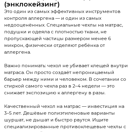
организм. При влажности ниже 45% и
температуре ниже 20°C он размножается плохо, а
при длительном нахождении в сухости —
погибает.
Оптимальные параметры спальни для аллергика:
Влажность: 40–50%
Температура: 20–22°C
Регулярное проветривание (особенно
после сна)
Гигрометр — дешёвый и полезный прибор. Если
влажность в комнате регулярно выше 60% —
ищите причину: плохая вентиляция, сырые
стены, аквариум, много комнатных растений.
Увлажнитель воздуха в комнате аллергика с
клещевой сенсибилизацией лучше убрать.
Кондиционер при регулярной чистке фильтров
помогает держать влажность и температуру в
нужном диапазоне. Если кондиционер не
чистится — он сам становится источником
проблем.