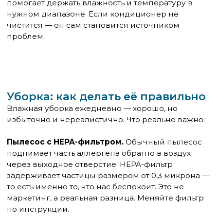
Ковёр с коротким ворсом, который
регулярно моется — умеренный риск
Мягкие игрушки вне кровати — если
ребёнок с ними не спит, риск минимален
Комнатные растения — сами по себе не
источник клеща (плесень на земле —
другой разговор)
Фанатичное выметание всего мягкого из
квартиры создаёт психологический стресс для
семьи и ребёнка, но не решает проблему, если
матрас и подушки остаются без чехлов.
Мягкая мебель и другие комнаты
Диван, на котором ребёнок смотрит телевизор и
дремлет — второй по значимости источник после
постели. Тканевая обивка накапливает клещей не
хуже матраса.
Варианты: