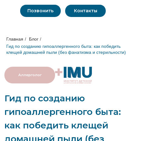
Позвонить
Контакты
Главная
/
Блог
/
Гид по созданию гипоаллергенного быта: как победить
клещей домашней пыли (без фанатизма и стерильности)
Аллерголог
Гид по созданию
гипоаллергенного быта:
как победить клещей
домашней пыли (без
фанатизма и
стерильности)
Лечением данного заболевания
занимается
аллерголог-иммунолог