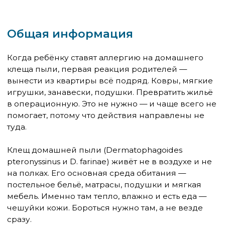
постельное бельё, матрасы, подушки и мягкая
мебель. Именно там тепло, влажно и есть еда —
чешуйки кожи. Бороться нужно там, а не везде
сразу.
Спальня — главный фронт
Если у вас ограниченный ресурс времени и
денег, тратьте его здесь. Именно спальня, именно
постельные принадлежности — источник 80–90%
экспозиции к аллергену клеща.
Постельное бельё
Стирайте его каждые 7–10 дней при температуре
не ниже 60°C. Это критически важный параметр:
при 60°C клещи погибают за 30 минут, при 40°C —
выживают. Большинство современных
стиральных машин имеют гигиенический цикл
или программу 60°C — используйте именно её.
После стирки сушите бельё полностью.