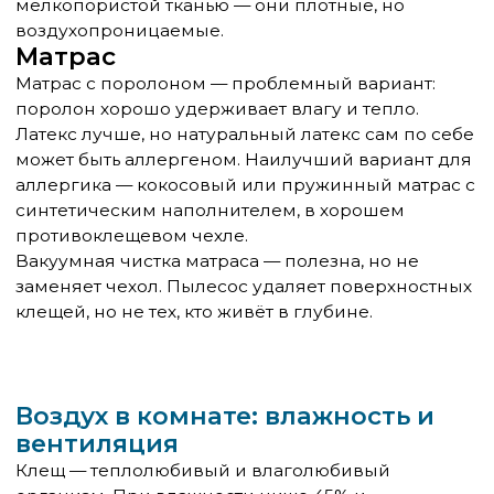
Уборка: как делать её правильно
Влажная уборка ежедневно — хорошо, но
избыточно и нереалистично. Что реально важно:
Пылесос с HEPA-фильтром.
Обычный пылесос
поднимает часть аллергена обратно в воздух
через выходное отверстие. HEPA-фильтр
задерживает частицы размером от 0,3 микрона —
то есть именно то, что нас беспокоит. Это не
маркетинг, а реальная разница. Меняйте фильтр
по инструкции.
Во время уборки аллергик должен выйти из
комнаты.
Уборка поднимает аллерген в воздух.
После влажной уборки или пылесоса нужно 20–
30 минут, чтобы пыль осела. Только тогда можно
возвращаться.
Частота уборки в спальне
— 1–2 раза в неделю.
Ежедневная уборка не даёт принципиально
лучшего результата, но изматывает.
Протирайте поверхности влажной тканью
, а не
сухой — иначе пыль просто перемещается.