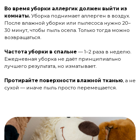
Регулярная чистка пылесосом с HEPA-
фильтром (раз в неделю)
Специальные спреи-акарициды (убивают
клещей) — наносятся на обивку раз в 2–3
месяца, безопасны после высыхания
При выборе новой мебели — кожа или
экокожа вместо ткани
Акарицидные спреи стоит использовать разумно:
они снижают популяцию клещей на 70–90% на
несколько месяцев, но не заменяют физические
меры и регулярную уборку. Перед нанесением
— убрать ребёнка из комнаты, после высыхания
(2–4 часа) — проветрить.
Детская одежда и школьный
рюкзак
Это редко обсуждается, но актуально. Рюкзак,
который лежит в углу комнаты и никогда не
стирается — тоже потенциальный источник.
Одежда, которая хранится в открытых корзинах
или на стуле — аккумулирует пыль.
Практические решения: