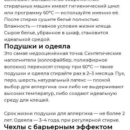
стиркой самого чехла раз в 2–4 недели — это
снижает экспозицию к аллергену в разы.
Качественный чехол на матрас — инвестиция на
3–5 лет. Дешёвые полиэтиленовые варианты
шуршат, не дышат и быстро рвутся. Ищите
специализированные противоклещевые чехлы с
мелкопористой тканью — они плотные, но
воздухопроницаемые.
Матрас
Матрас с поролоном — проблемный вариант:
поролон хорошо удерживает влагу и тепло.
Латекс лучше, но натуральный латекс сам по себе
может быть аллергеном. Наилучший вариант для
аллергика — кокосовый или пружинный матрас с
синтетическим наполнителем, в хорошем
противоклещевом чехле.
Вакуумная чистка матраса — полезна, но не
заменяет чехол. Пылесос удаляет поверхностных
клещей, но не тех, кто живёт в глубине.
Воздух в комнате: влажность и
вентиляция
Клещ — теплолюбивый и влаголюбивый