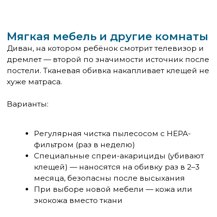
Ковёр — второстепенный источник. Матрас —
главный.
Воздухоочистители с ионизацией
—
генерируют озон, что нежелательно. Очиститель с
HEPA-фильтром без ионизации — полезен, но не
как замена основным мерам.
Как понять, что меры работают
Эффект от снижения экспозиции к клещу
развивается постепенно — в течение 3–6 недель.
Это не быстрый результат, как от таблетки.
Ориентиры того, что всё делается правильно:
Ребёнок просыпается с меньшей
заложенностью носа
Ночной кашель стал реже или исчез
Потребность в антигистаминных снизилась
Общее самочувствие в комнате лучше, чем
раньше
Если улучшения нет через 2 месяца
добросовестных мер — возможно, источник
аллергена не только клещ, или есть другой