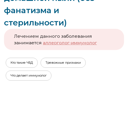
Кто такие ЧБД
Тревожные признаки
Общая информация
Что делает иммунолог
Когда ребёнку ставят аллергию на домашнего
клеща пыли, первая реакция родителей —
вынести из квартиры всё подряд. Ковры, мягкие
игрушки, занавески, подушки. Превратить жильё
в операционную. Это не нужно — и чаще всего не
помогает, потому что действия направлены не
туда.
Клещ домашней пыли (Dermatophagoides
pteronyssinus и D. farinae) живёт не в воздухе и не
на полках. Его основная среда обитания —