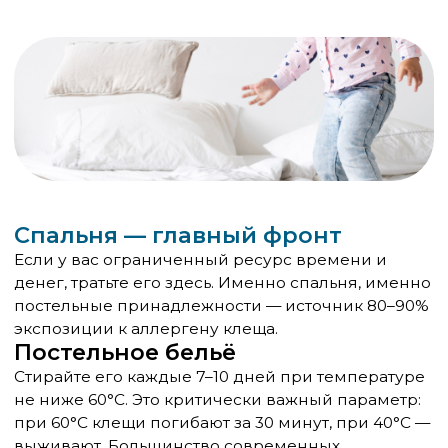
Влажность — главное условие жизни клеща.
Сырое бельё, убранное в шкаф, становится
идеальной средой.
Подушки и одеяла
Это самая недооценённая точка. Синтетические
наполнители (холлофайбер, полиэфирное
волокно) переносят стирку при 60°C — такие
подушки и одеяла стирайте раз в 2–3 месяца. Пух,
перо, шерсть, натуральный латекс — плохой
выбор для аллергика: они либо не выдерживают
высоких температур, либо создают идеальную
среду для клещей.
Срок жизни подушки для аллергика — не более 2
лет. Одеяла — 3–4 года, при регулярной стирке.
Чехлы с барьерным эффектом
(энклокейзинг)
Это один из самых эффективных инструментов
контроля аллергена — и один из самых
недооценённых. Специальные чехлы на матрас,
подушки и одеяла с плотностью ткани, не
пропускающей частицы размером менее 6
микрон, физически отделяют ребёнка от
аллергена.
Важно понимать: чехол не убивает клещей внутри
матраса. Он просто создаёт непроницаемый
барьер между ними и человеком. В сочетании со