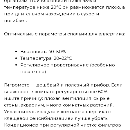
Что убирать, что оставлять
Здесь важен здравый смысл, а не радикализм.
Действительно стоит убрать из спальни:
Ковёр с длинным ворсом на полу —
особенно под кроватью, где пыль не
убирается годами
Мягкие игрушки в кровати — они
накапливают столько же клещей, сколько
подушки. Игрушки можно убрать в шкаф
или раз в 2 недели класть в морозилку при
-20°C на ночь — клещи погибают
Тяжёлые бархатные шторы — заменить на
моющиеся рулонные или жалюзи
Открытые книжные полки у кровати
Что убирать необязательно: