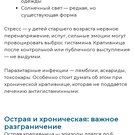
Сыпь сопровождается рвотой, болью
в животе, падением давления
Это признаки анафилаксии —
жизнеугрожающего состояния. Вызывайте
112, не ждите.
Если состояние не угрожает
жизни
Шаг 1.
Устраните предполагаемый триггер.
Если ребёнок что-то съел — не давайте
больше. Если был укус насекомого —
осмотрите место, при необходимости
удалите жало. Если надета новая одежда —
снимите.
Шаг 2.
Дайте антигистаминный препарат.
Это основа первой помощи при
крапивнице. Препараты второго поколения
— цетиризин, лоратадин, дезлоратадин —
действуют быстро и не вызывают
сонливости. Дозировка зависит от возраста и
веса, смотрите инструкцию. Цетиризин в
каплях подходит с 6 месяцев.
Шаг 3.
Облегчите зуд местно. Прохладный
компресс или влажная ткань на зудящие
места снимает дискомфорт. Не трите кожу —
это усилит зуд. Ногти ребёнку лучше коротко
подстричь, чтобы он не расчёсывал до