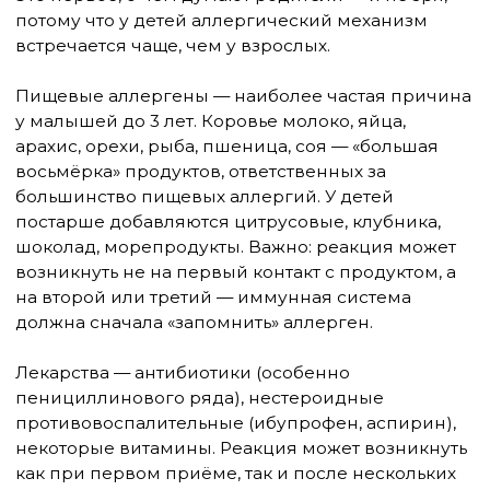
Крапивница может появиться на фоне ОРВИ,
энтеровирусной инфекции, инфекционного
мононуклеоза. Сыпь возникает не от вируса
напрямую, а от иммунного ответа на него.
Характерно, что родители связывают высыпания
с едой, хотя на самом деле ребёнок просто
болеет.
Физические факторы:
Холод — холодовая крапивница, сыпь
появляется при выходе на мороз или
контакте с холодной водой
Тепло и пот — тепловая (холинергическая)
крапивница, мелкие волдыри после
физической нагрузки или горячей ванны
Давление — сыпь появляется под
ремнями, резинками, в местах давления
одежды
Солнечный свет — редкая, но
существующая форма
Стресс — у детей старшего возраста нервное
перенапряжение, испуг, сильные эмоции могут
провоцировать выброс гистамина. Крапивница
после контрольной или публичного выступления