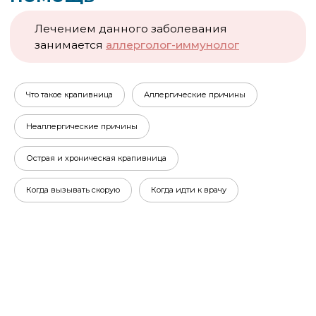
Что такое крапивница
Аллергические причины
Неаллергические причины
Острая и хроническая крапивница
Общая информация
Когда вызывать скорую
Когда идти к врачу
Красные волдыри появились буквально за
несколько минут — и так же быстро могут
исчезнуть. Крапивница пугает родителей именно
этой непредсказуемостью: вроде только что всё
было нормально, и вдруг ребёнок в сыпи,
чешется, плачет. Разбираемся, откуда берётся
крапивница, что делать в первые минуты и когда
немедленно вызывать скорую.