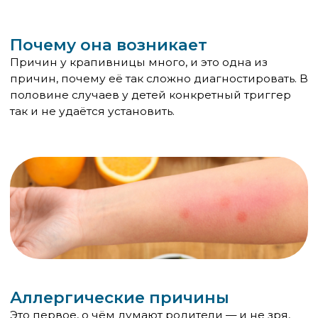
на второй или третий — иммунная система
должна сначала «запомнить» аллерген.
Лекарства — антибиотики (особенно
пенициллинового ряда), нестероидные
противовоспалительные (ибупрофен, аспирин),
некоторые витамины. Реакция может возникнуть
как при первом приёме, так и после нескольких
курсов.
Укусы насекомых — осы, пчёлы, реже комары и
мошки. Местная реакция в виде волдыря в месте
укуса — норма. Но если сыпь распространилась
по всему телу — это системная реакция,
требующая внимания.
Контактные аллергены — латекс, косметика,
стиральный порошок, краски для рисования,
некоторые ткани.
Неаллергические причины
Их часто недооценивают, а между тем они
объясняют большую часть случаев крапивницы у
детей школьного возраста.
Вирусные инфекции — один из самых
распространённых триггеров у детей.