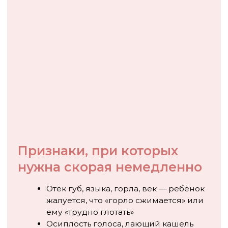
Свяжитесь с нами по телефону
+7
Я согласен с условиями
Политики
обработки персональных данных
и
даю
Согласие на обработку моих
персональных данных
Заказать обратный звонок
+7 (495) 088-12-68
Дневник симптомов: зачем он
нужен
Если крапивница повторяется, педиатр попросит
вас вспомнить детали — а это сложно сделать