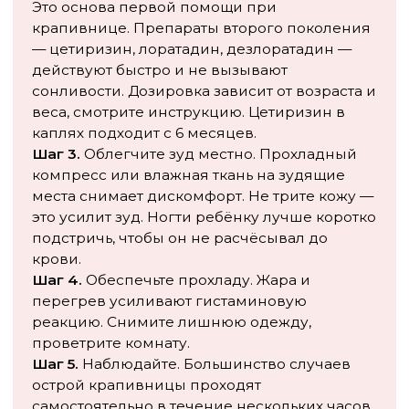
ненадолго
Ребёнку меньше года — нужна очная
консультация при любом эпизоде
Крапивница хорошо поддаётся лечению, когда
установлен триггер. А даже если триггер найти
не удаётся — современные антигистаминные
позволяют контролировать симптомы и
нормально жить, не ограничивая ребёнка ни в
еде, ни в активности.