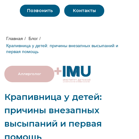
Позвонить
Контакты
Главная
/
Блог
/
Крапивница у детей: причины внезапных высыпаний и
первая помощь
Аллерголог
Крапивница у детей:
причины внезапных
высыпаний и первая
помощь
Лечением данного заболевания
занимается
аллерголог-иммунолог