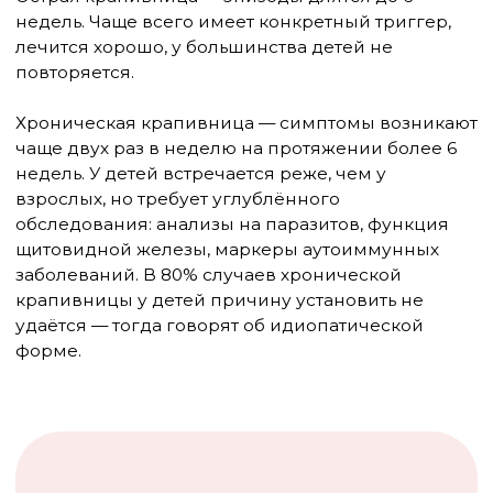
крови.
Шаг 4.
Обеспечьте прохладу. Жара и
перегрев усиливают гистаминовую
реакцию. Снимите лишнюю одежду,
проветрите комнату.
Шаг 5.
Наблюдайте. Большинство случаев
острой крапивницы проходят
самостоятельно в течение нескольких часов
после приёма антигистаминного. Если
улучшения нет через 2–3 часа или сыпь
нарастает — обратитесь к врачу.
Что нельзя делать
Мазать волдыри зелёнкой, йодом или
любыми красящими антисептиками
— это затруднит осмотр врача и не
поможет
Давать ибупрофен или аспирин —
они сами могут провоцировать
крапивницу
Устраивать горячую ванну «для
успокоения» — тепло усиливает зуд
Игнорировать нарастающий отёк
лица в надежде, что само пройдёт