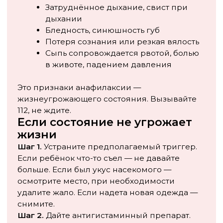
постфактум. Ведите простой дневник: что ел
ребёнок за 2–3 часа до появления сыпи, какие
лекарства принимал, где был, как была одета,
была ли физическая нагрузка или стресс, какая
была погода.
Такой дневник за 2–4 недели значительно
ускоряет поиск триггера — и у аллерголога
появляются конкретные данные для работы, а не
общие слова «ну, ел обычное».
Когда идти к врачу
Острый единичный эпизод без угрозы жизни
можно вести амбулаторно после консультации с
педиатром. Но обратиться к аллергологу стоит,
если:
Крапивница повторяется два раза и чаще
Эпизод был с отёком лица или горла —
даже если прошёл
Сыпь держится дольше суток на одном
месте
Антигистаминные помогают плохо или