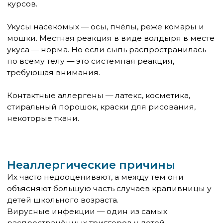
— не выдумки.
Паразитарные инфекции — лямблии, аскариды,
токсокары. Особенно стоит думать об этом при
хронической крапивнице, которая не поддаётся
лечению антигистаминными.
Острая и хроническая: важное
разграничение
Острая крапивница — эпизоды длятся до 6
недель. Чаще всего имеет конкретный триггер,
лечится хорошо, у большинства детей не
повторяется.
Хроническая крапивница — симптомы возникают
чаще двух раз в неделю на протяжении более 6
недель. У детей встречается реже, чем у
взрослых, но требует углублённого
обследования: анализы на паразитов, функция
щитовидной железы, маркеры аутоиммунных
заболеваний. В 80% случаев хронической
крапивницы у детей причину установить не
удаётся — тогда говорят об идиопатической
форме.