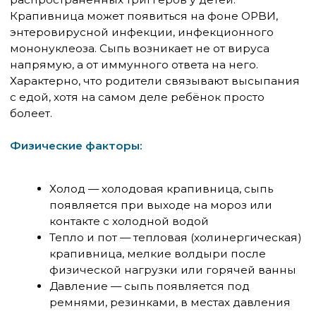
Признаки, при которых
нужна скорая немедленно
Отёк губ, языка, горла, век — ребёнок
жалуется, что «горло сжимается» или
ему «трудно глотать»
Осиплость голоса, лающий кашель
Затруднённое дыхание, свист при
дыхании
Бледность, синюшность губ
Потеря сознания или резкая вялость