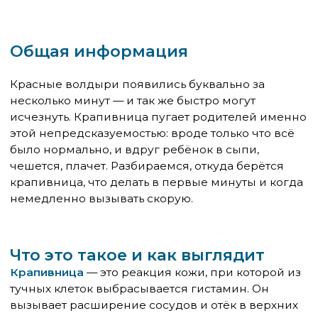
Что это такое и как выглядит
Крапивница
— это реакция кожи, при которой из
тучных клеток выбрасывается гистамин. Он
вызывает расширение сосудов и отёк в верхних
слоях кожи — отсюда характерные волдыри:
розовые или красные, с бледным центром,
приподнятые над поверхностью, разного
размера — от нескольких миллиметров до
ладони и больше.
Главный отличительный признак крапивницы от
других сыпей — миграция. Волдыри появляются
на одном месте, через несколько часов исчезают
и возникают в другом. Один элемент редко
держится дольше 24 часов. Если сыпь стоит на
одном месте трое суток — это уже не типичная
крапивница, и нужна другая диагностика.
Ещё один признак, который нельзя игнорировать
— зуд. Он почти всегда интенсивный, мешает
спать, ребёнок расчёсывает кожу до крови. При
некоторых формах зуда нет — это атипичный
вариант, встречается реже.
Почему она возникает
Причин у крапивницы много, и это одна из