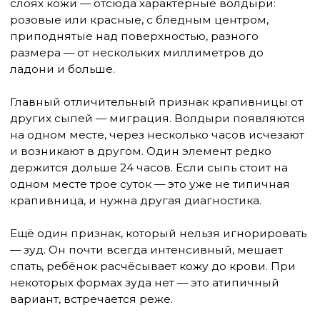
причин, почему её так сложно диагностировать. В
половине случаев у детей конкретный триггер
так и не удаётся установить.
Аллергические причины
Это первое, о чём думают родители — и не зря,
потому что у детей аллергический механизм
встречается чаще, чем у взрослых.
Пищевые аллергены — наиболее частая причина
у малышей до 3 лет. Коровье молоко, яйца,
арахис, орехи, рыба, пшеница, соя — «большая
восьмёрка» продуктов, ответственных за
большинство пищевых аллергий. У детей
постарше добавляются цитрусовые, клубника,
шоколад, морепродукты. Важно: реакция может
возникнуть не на первый контакт с продуктом, а